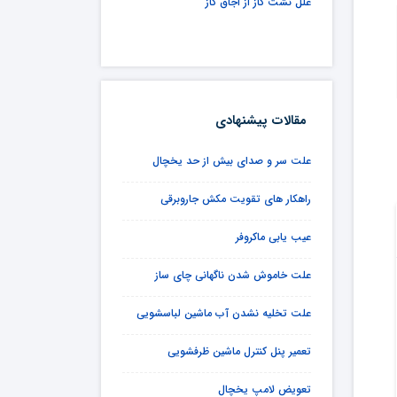
علل نشت گاز از اجاق گاز
مقالات پیشنهادی
علت سر و صدای بیش از حد یخچال
راهکار های تقویت مکش جاروبرقی
عیب یابی ماکروفر
علت خاموش شدن ناگهانی چای ساز
علت تخلیه نشدن آب ماشین لباسشویی
تعمیر پنل کنترل ماشین ظرفشویی
تعویض لامپ یخچال