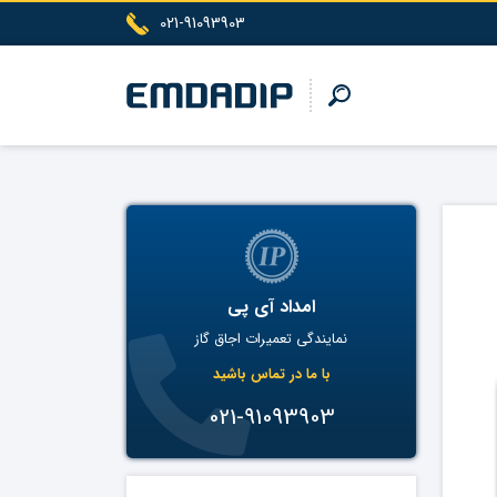
021-91093903
امداد آی پی
نمایندگی تعمیرات اجاق گاز
با ما در تماس باشید
021-91093903