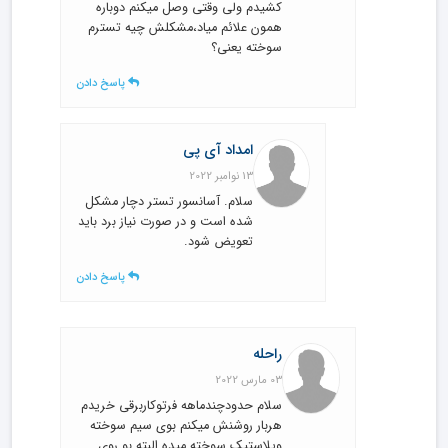
کشیدم ولی وقتی وصل میکنم دوباره
همون علائم میاد،مشکلش چیه تسترم
سوخته یعنی؟
پاسخ دادن
امداد آی پی
13 نوامبر 2022
سلام. آسانسور تستر دچار مشکل
شده است و در صورت نیاز برد باید
تعویض شود.
پاسخ دادن
راحله
03 مارس 2022
سلام حدودچندماهه فرتوکاربرقی خریدم
هربار روشنش میکنم بوی سیم سوخته
وپلاستیک سوخته میده البته بو روی