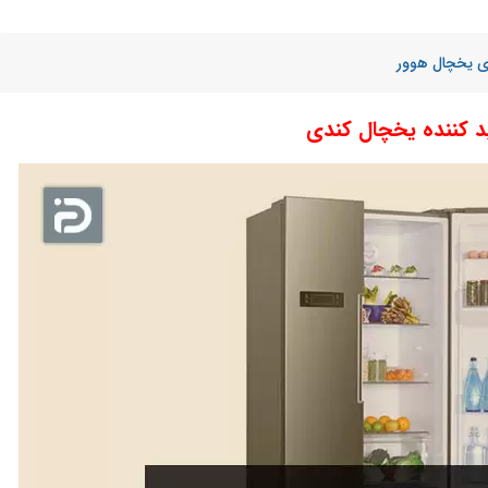
زی یخچال هوور
ید کننده یخچال کندی