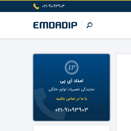
021-91093903
امداد آی پی
نمایندگی تعمیرات لوازم خانگی
با ما در تماس باشید
021-91093903