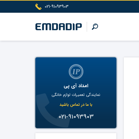
021-91093903
امداد آی پی
نمایندگی تعمیرات لوازم خانگی
با ما در تماس باشید
021-91093903