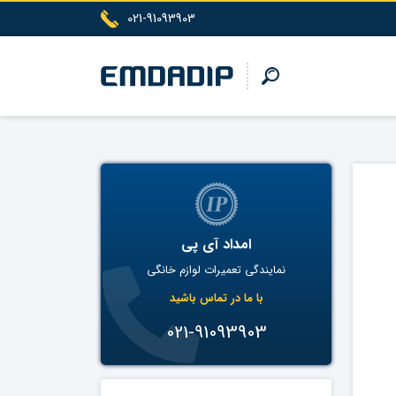
021-91093903
امداد آی پی
نمایندگی تعمیرات لوازم خانگی
با ما در تماس باشید
021-91093903