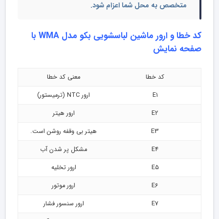
متخصص به محل شما اعزام شود.
کد خطا و ارور ماشین لباسشویی بکو مدل WMA با
صفحه نمایش
کد خطا
معنی کد خطا
E1
ارور NTC (ترمیستور)
E2
ارور هیتر
E3
هیتر بی وقفه روشن است.
E4
مشکل پر شدن آب
E5
ارور تخلیه
E6
ارور موتور
E7
ارور سنسور فشار