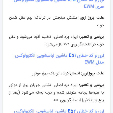
سری EWM
علت بروز ارور:
مشکل سنجش در ترایاک بهم قفل شدن
درب
بررسی و تعمیر:
ایراد برد اصلی. تخلیه آنجا می‌شود و قفل
درب در انتخابگر روی «0» باز می‌شود
ارور و کد خطای
E51
ماشین لباسشویی الکترولوکس
مدل EWM
علت بروز ارور:
اتصال کوتاه ترایاک برق موتور
بررسی و تعمیر:
ایراد برد اصلی. نشتی جریان برق از موتور
یا سیم‌ها.برنامه متوقف شده و درب بسته می‌شود (بعد از
پنج بار تلاش) انتخابگر روی «0»
ارور و کد خطای
E52
ماشین لباسشویی الکترولوکس