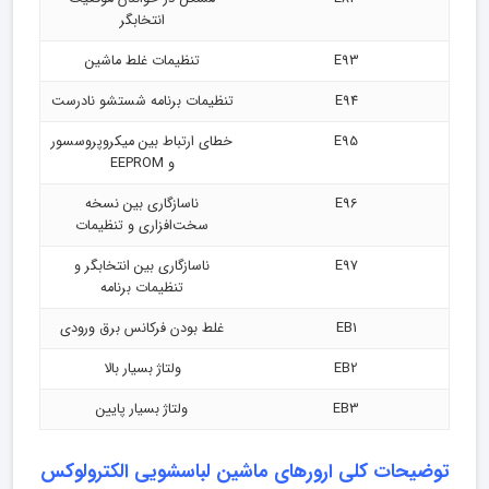
انتخابگر
E93
تنظیمات غلط ماشین
E94
تنظیمات برنامه شستشو نادرست
E95
خطای ارتباط بین میکروپروسسور
و EEPROM
E96
ناسازگاری بین نسخه
سخت‌افزاری و تنظیمات
E97
ناسازگاری بین انتخابگر و
تنظیمات برنامه
EB1
غلط بودن فرکانس برق ورودی
EB2
ولتاژ بسیار بالا
EB3
ولتاژ بسیار پایین
توضیحات کلی ارورهای ماشین لباسشویی الکترولوکس