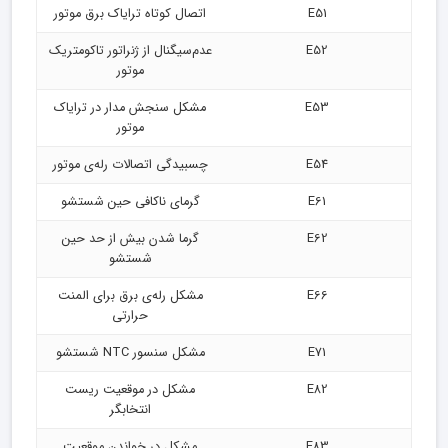
E51
اتصال کوتاه ترایاک برق موتور
E52
عدم‌سیگنال از ژنراتور تاکومتریک
موتور
E53
مشکل سنجش مدار در ترایاک
موتور
E54
چسبیدگی اتصالات رله‌ی موتور
E61
گرمای ناکافی حین شستشو
E62
گرما شدن بیش از حد حین
شستشو
E66
مشکل رله‌ی برق برای المنت
حرارتی
E71
مشکل سنسور NTC شستشو
E82
مشکل در موقعیت ریست
انتخابگر
E83
مشکل در خواندن موقعیت