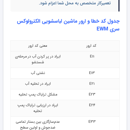
تعمیرکار متخصص به محل شما اعزام شود.
جدول کد خطا و ارور ماشین لباسشویی الکترولوکس
سری EWM
کد ارور
معنی کد ارور
E11
ایراد در پر کردن آب در مرحله‌ی
شستشو
E13
نشتی آب
E21
ایراد در تخلیه آب
E23
مشکل ترایاک پمپ تخلیه
E24
ایراد در ارزیابی ترایاک پمپ
تخلیه
E33
عدم‌سازگاری بین بستار تماسی
ضدجوش و اولین سطح