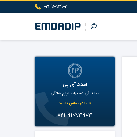
021-91093903
امداد آی پی
نمایندگی تعمیرات لوازم خانگی
با ما در تماس باشید
021-91093903