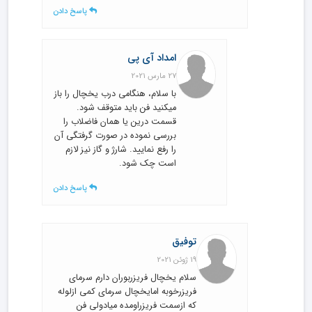
پاسخ دادن
امداد آی پی
27 مارس 2021
با سلام، هنگامی درب یخچال را باز
میکنید فن باید متوقف شود.
قسمت درین یا همان فاضلاب را
بررسی نموده در صورت گرفتگی آن
را رفع نمایید. شارژ و گاز نیز لازم
است چک شود.
پاسخ دادن
توفیق
19 ژوئن 2021
سلام یخچال فریزربوران دارم سرمای
فریزرخوبه امایخچال سرمای کمی ازلوله
که ازسمت فریزراومده میادولی فن