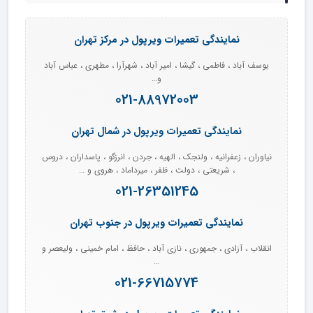
نمایندگی تعمیرات ویرپول در مرکز تهران
یوسف آباد ، فاطمی ، گیشا ، امیر آباد ، شهرآرا ، مطهری ، عباس آباد
و…
021-88972003
نمایندگی تعمیرات ویرپول در شمال تهران
نیاوران ، زعفرانیه ، ولنجک ، الهیه ، جردن ، انرزگو ، پاسداران ، دروس
، شریعتی ، دولت ، ظفر ، میرداماد ، هروی و …
021-26351245
نمایندگی تعمیرات ویرپول در جنوب تهران
انقلاب ، آزادی ، جمهوری ، نازی آباد ، حافظ ، امام خمینی ، ولیعصر و
…
021-66715774