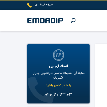
021-91093903
امداد آی پی
نمایندگی تعمیرات ماشین ظرفشویی جنرال
الکتریک
با ما در تماس باشید
021-91093903