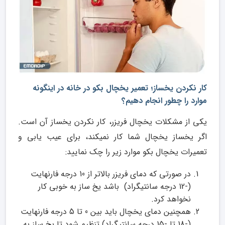
کار نکردن یخساز؛ تعمیر یخچال بکو در خانه در اینگونه
موارد را چطور انجام دهیم؟
یکی از مشکلات یخچال فریزر، کار نکردن یخساز آن است.
اگر یخساز یخچال شما کار نمیکند، برای عیب یابی و
تعمیرات یخچال بکو موارد زیر را چک نمایید:
در صورتی که دمای فریزر بالاتر از 10 درجه فارنهایت
(-12 درجه سانتیگراد) باشد یخ ساز به خوبی کار
نخواهد کرد.
همچنین دمای یخچال باید بین 0 تا 5 درجه فارنهایت
(-18 تا -15 درجه سانتیگراد) تنظیم شود تا یخ ساز به