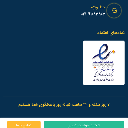
خط ویژه
021-91093903
نمادهای اعتماد
7 روز هفته و 24 ساعت شبانه روز پاسخگوی شما هستیم
ثبت درخواست تعمیر
تماس با ما
© 1398 - تمامی حقوق این وب سایت متعلق به
امداد آی پی
می باشد.