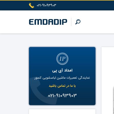
021-91093903
امداد آی پی
نمایندگی تعمیرات ماشین لباسشویی کنمور
با ما در تماس باشید
021-91093903