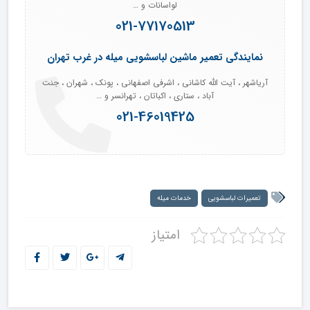
لواسانات و …
021-77170513
نمایندگی تعمیر ماشین لباسشویی میله در غرب تهران
آریاشهر ، آیت الله کاشانی ، اشرفی اصفهانی ، پونک ، شهران ، جنت
آباد ، ستاری ، اکباتان ، تهرانسر و …
021-46019425
تعمیرات لباسشویی
خدمات میله
امتیاز