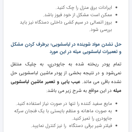
ایرادات برق منزل را چک کنید.
ممکن است مشکل از خود فیوز باشد.
بروز اتصالی در سیم کشی داخلی دستگاه نیز باید
بررسی شود.
حل نشدن مواد شوینده در لباسشویی؛ برطرف کردن مشکل
و تعمیرات لباسشویی میله در این مورد
ﺗﻤﺎم ﭘﻮدر رﯾﺨﺘﻪ ﺷﺪه ﺑﻪ ﺟﺎﭘﻮدري، ﺑﻪ ﭼﻠﯿﮏ ﻣﻨﺘﻘﻞ
نمی‌شود و در نتیجه بخشی از پودر ماشین لباسشویی حل
نشده باقی می ماند.
عیب یابی و تعمیر ماشین لباسشویی
میله
در این مواقع به شرح زیر می باشد:
مایع سفید کننده را تنها در صورت نیاز استفاده کنید.
به صورت ماهانه و منظم بایستی با یک فنجان سرکه
جاپودری را تمیز کنید.
فیلتر شیر برقی دستگاه را نیز کنترل نمایید.