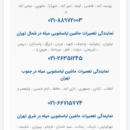
یوسف آباد ، فاطمی ، گیشا ، امیر آباد ، شهرآرا ، مطهری ، عباس آباد
و…
021-88972003
نمایندگی تعمیرات ماشین لباسشویی میله در شمال تهران
نیاوران ، زعفرانیه ، ولنجک ، الهیه ، جردن ، انرزگو ، پاسداران ، دروس
، شریعتی ، دولت ، ظفر ، میرداماد ، هروی و …
021-26351245
نمایندگی تعمیرات ماشین لباسشویی میله در جنوب
تهران
انقلاب ، آزادی ، جمهوری ، نازی آباد ، حافظ ، امام خمینی ، ولیعصر و
…
021-66715774
نمایندگی تعمیرات ماشین لباسشویی میله در شرق تهران
تهرانپارس ، نارمک ، رسالت ، سید خندان ، فرجام ، پیروزی ، حکیمیه ،