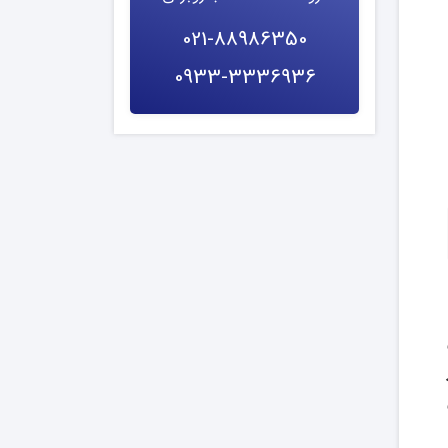
021-88986350
0933-3336936
ز 8 صبح الی 9