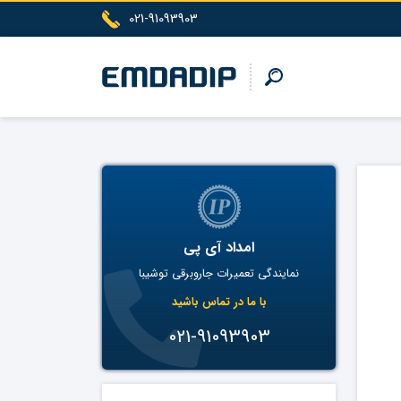
021-91093903
امداد آی پی
نمایندگی تعمیرات جاروبرقی توشیبا
با ما در تماس باشید
021-91093903