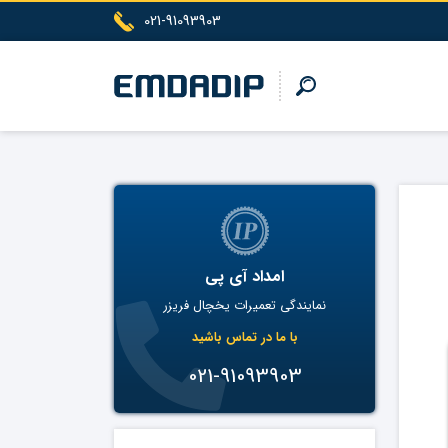
021-91093903
امداد آی پی
نمایندگی تعمیرات یخچال فریزر
با ما در تماس باشید
021-91093903