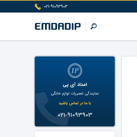
021-91093903
امداد آی پی
نمایندگی تعمیرات لوازم خانگی
با ما در تماس باشید
021-91093903