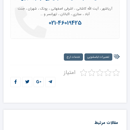
آریاشهر ، آیت الله کاشانی ، اشرفی اصفهانی ، پونک ، شهران ، جنت
آباد ، ستاری ، اکباتان ، تهرانسر و …
021-46019425
تعمیرات لباسشویی
خدمات ارج
امتیاز
مقالات مرتبط