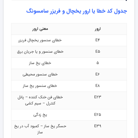
جدول کد خطا یا ارور یخچال و فریزر سامسونگ
ارور
معنی ارور
E4
خطای سنسور یخچال فریزر
E5
خطای سنسور و یا جریان برق
5
خطای یخ ساز
E6
خطای سنسور محیطی
E8
خطای سنسور یخ ساز
E23
خطای فن خنک کننده – پانل
کنترل – سیم کشی
E25
یخ زدگی
E39
حسگر یخ ساز – کمبود آب در یخ
ساز