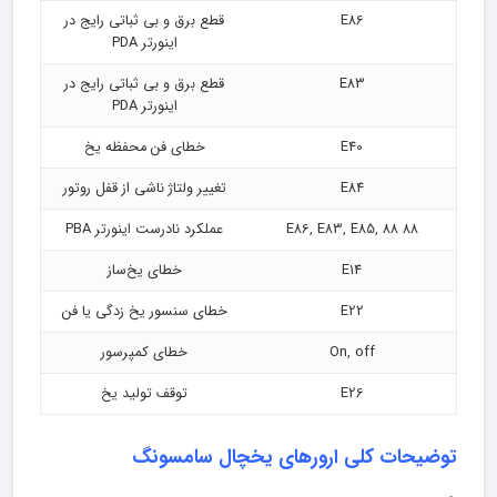
E86
قطع برق و بی ثباتی رایج در
اینورتر PDA
E83
قطع برق و بی ثباتی رایج در
اینورتر PDA
E40
خطای فن محفظه یخ
E84
تغییر ولتاژ ناشی از قفل روتور
E86, E83, E85, 88 88
عملکرد نادرست اینورتر PBA
E14
خطای یخ‌ساز
E22
خطای سنسور یخ زدگی یا فن
On, off
خطای کمپرسور
E26
توقف تولید یخ
توضیحات کلی ارورهای یخچال سامسونگ