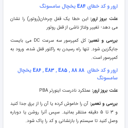
ارور و کد خطای
E84
یخچال سامسونگ
علت بروز ارور:
این خطا یک قفل چرخان(روتور) را نشان
می دهد- تغییر ولتاژ ناشی از قفل روتور
بررسی و تعمیر:
کل کمپرسور سه سرعت DC می بایست
جایگزین شود. تنها راه رسیدن به راکتور قفل شده، ورود به
کمپرسور است.
ارور و کد خطای
88 88
,
E85
,
E83
,
E86
یخچال
سامسونگ
علت بروز ارور:
عملکرد نادرست اینورتر PBA
بررسی و تعمیر:
آن را خاموش کرده یا آن را از برق جدا کنید
و 3 تا 5 دقیقه منتظر بمانید. سپس آنرا روشن یا دوباره
وصل کنید تا سیستم را بازنشانی و کد را پاک شود.