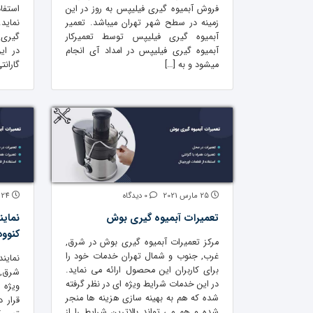
فروش آبمیوه گیری فیلیپس به روز در این
استفاد
زمینه در سطح شهر تهران میباشد. تعمیر
نماید.
آبمیوه گیری فیلیپس توسط تعمیرکار
گیری 
آبمیوه گیری فیلیپس در امداد آی انجام
در ای
میشود و به […]
گارانت
25 مارس 2021
0 دیدگاه
24 مارس 2021
تعمیرات آبمیوه گیری بوش
نماین
کنوود
مرکز تعمیرات آبمیوه گیری بوش در شرق,
غرب, جنوب و شمال تهران خدمات خود را
نماین
برای کاربران این محصول ارائه می نماید.
شرق, 
در این خدمات شرایط ویژه ای در نظر گرفته
ویژه خ
شده که هم به بهینه سازی هزینه ها منجر
قرار 
شده و هم می تواند بالاترین شرایط را از