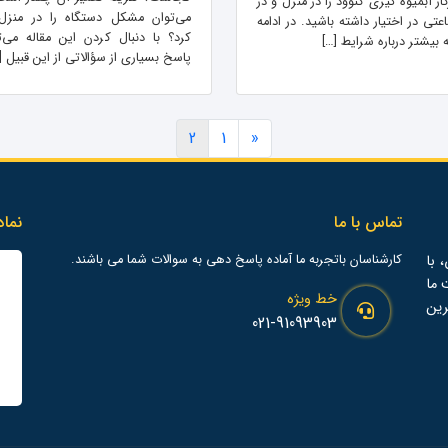
ار آبمیوه گیری کنوود را در منزل و در
می‌توان مشکل دستگاه را در منز
تی در اختیار داشته باشید. در ادامه
کرد؟ با دنبال کردن این مقاله می‌تو
بیشتر درباره شرایط […]
پاسخ بسیاری از سؤالاتی از این قبیل [
2
1
«
تماس با ما
نماد
 با
کارشناسان باتجربه ما آماده پاسخ دهی به سوالات شما می باشند.
ت ما
خط ویژه
رین
021-91093903