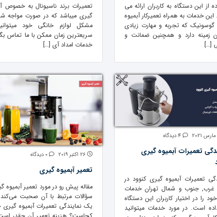
ه از این دستگاه به کاربران ارائه می
تعمیرات برند ناسیونال به خصوص آب
 این خدمات به همراه تعمیرکار آبمیوه
گیری میباشد که در صورت مواجه شد
گوسونیک که تجربه و مهارت زیادی
مشکل لوازم خانگی خود میتوانی
ن زمینه دارد و همچنین ضمانت و
سریعترین زمان ممکن با ما تماس بگی
ی […]
خدمات امداد آی […]
4 دیدگاه
دگی تعمیرات آبمیوه گیری
26 اکتبر 2019
0 دیدگاه
تعمیر آبمیوه گیری
دگی تعمیرات آبمیوه گیری کنوود در
مقاله پیش رو در مورد تعمیر آبمیوه گ
غرب, جنوب و شمال تهران خدمات
سؤالات مرتبط با آن صحبت می‌کند. م
ود را در اختیار کاربران این دستگاه
یک نمایندگی تعمیرات آبمیوه گیری 
داده است. در مورد خدمات میتوانید
کجاست؟ هزینه تعمیر آن چقدر است؟