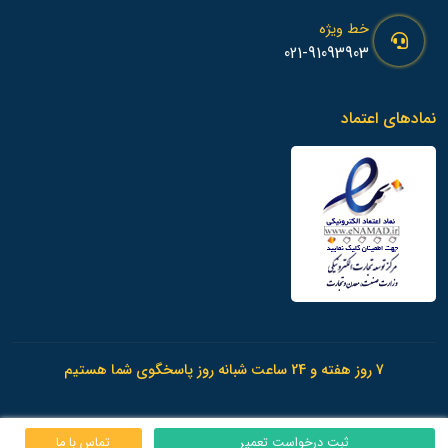
خط ویژه
021-91093903
نمادهای اعتماد
7 روز هفته و 24 ساعت شبانه روز پاسخگوی شما هستیم
ثبت درخواست تعمیر
تماس با ما
© 1398 - تمامی حقوق این وب سایت متعلق به
امداد آی پی
می باشد.