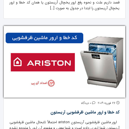
قصد داریم علت و نحوه رفع ارور یخچال آریستون یا همان کد خطا و ارور
یخچال آریستون را ابتدا در جدول به صورت […]
26 فوریه 2019
0 دیدگاه
کد خطا و ارور ماشین ظرفشویی آریستون
ارور ماشین ظرفشویی آریستون ariston احتمالاً تابحال ماشین ظرفشویی
آریستون شما اروری داده است و شما معنی و مفهوم آن ارور را متوجه نشده