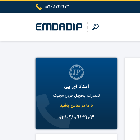
021-91093903
امداد آی پی
تعمیرات یخچال فریزر مجیک
با ما در تماس باشید
021-91093903