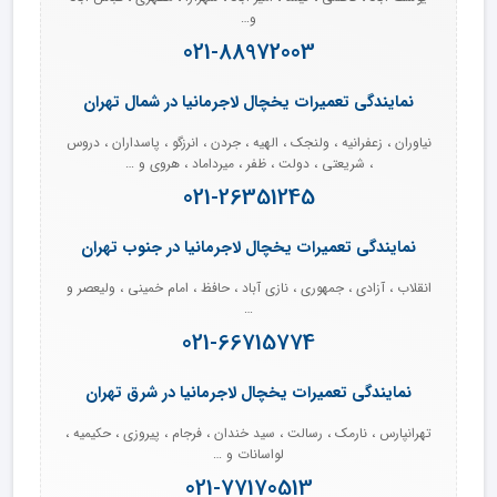
و…
021-88972003
نمایندگی تعمیرات یخچال لاجرمانیا در شمال تهران
نیاوران ، زعفرانیه ، ولنجک ، الهیه ، جردن ، انرزگو ، پاسداران ، دروس
، شریعتی ، دولت ، ظفر ، میرداماد ، هروی و …
021-26351245
نمایندگی تعمیرات یخچال لاجرمانیا در جنوب تهران
انقلاب ، آزادی ، جمهوری ، نازی آباد ، حافظ ، امام خمینی ، ولیعصر و
…
021-66715774
نمایندگی تعمیرات یخچال لاجرمانیا در شرق تهران
تهرانپارس ، نارمک ، رسالت ، سید خندان ، فرجام ، پیروزی ، حکیمیه ،
لواسانات و …
021-77170513