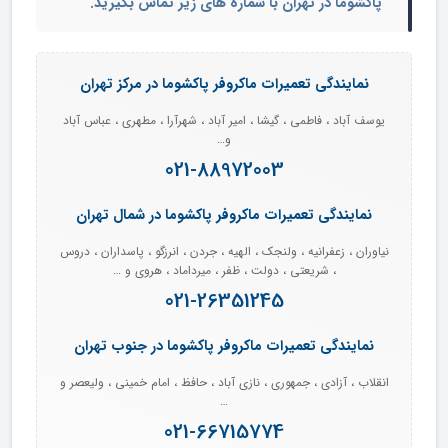
پاکشوما در تهران
با شماره های زیر تماس بگیرید.
نمایندگی تعمیرات ماکروفر پاکشوما در مرکز تهران
یوسف آباد ، فاطمی ، گیشا ، امیر آباد ، شهرآرا ، مطهری ، عباس آباد
و…
021-88972003
نمایندگی تعمیرات ماکروفر پاکشوما در شمال تهران
نیاوران ، زعفرانیه ، ولنجک ، الهیه ، جردن ، انرزگو ، پاسداران ، دروس
، شریعتی ، دولت ، ظفر ، میرداماد ، هروی و …
021-26351245
نمایندگی تعمیرات ماکروفر پاکشوما در جنوب تهران
انقلاب ، آزادی ، جمهوری ، نازی آباد ، حافظ ، امام خمینی ، ولیعصر و
…
021-66715774