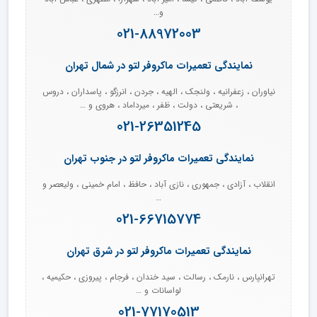
و…
021-88972003
نمایندگی تعمیرات ماکروفر لتو در شمال تهران
نیاوران ، زعفرانیه ، ولنجک ، الهیه ، جردن ، انرزگو ، پاسداران ، دروس
، شریعتی ، دولت ، ظفر ، میرداماد ، هروی و …
021-26351245
نمایندگی تعمیرات ماکروفر لتو در جنوب تهران
انقلاب ، آزادی ، جمهوری ، نازی آباد ، حافظ ، امام خمینی ، ولیعصر و
…
021-66715774
نمایندگی تعمیرات ماکروفر لتو در شرق تهران
تهرانپارس ، نارمک ، رسالت ، سید خندان ، فرجام ، پیروزی ، حکیمیه ،
لواسانات و …
021-77170513