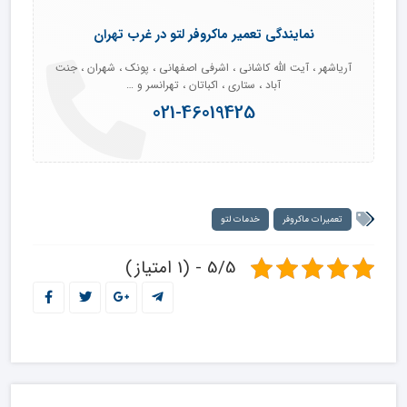
نمایندگی تعمیر ماکروفر لتو در غرب تهران
آریاشهر ، آیت الله کاشانی ، اشرفی اصفهانی ، پونک ، شهران ، جنت
آباد ، ستاری ، اکباتان ، تهرانسر و …
021-46019425
تعمیرات ماکروفر
خدمات لتو
5/5 - (1 امتیاز)