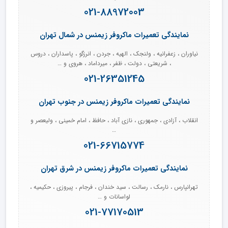
021-88972003
نمایندگی تعمیرات ماکروفر زیمنس در شمال تهران
نیاوران ، زعفرانیه ، ولنجک ، الهیه ، جردن ، انرزگو ، پاسداران ، دروس
، شریعتی ، دولت ، ظفر ، میرداماد ، هروی و …
021-26351245
نمایندگی تعمیرات ماکروفر زیمنس در جنوب تهران
انقلاب ، آزادی ، جمهوری ، نازی آباد ، حافظ ، امام خمینی ، ولیعصر و
…
021-66715774
نمایندگی تعمیرات ماکروفر زیمنس در شرق تهران
تهرانپارس ، نارمک ، رسالت ، سید خندان ، فرجام ، پیروزی ، حکیمیه ،
لواسانات و …
021-77170513