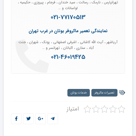
تهرانپارس ، نارمک ، رسالت ، سید خندان ، فرجام ، پیروزی ، حکیمیه ،
لواسانات و …
021-77170513
نمایندگی تعمیر ماکروفر بوتان در غرب تهران
آریاشهر ، آیت الله کاشانی ، اشرفی اصفهانی ، پونک ، شهران ، جنت
آباد ، ستاری ، اکباتان ، تهرانسر و …
021-46019425
تعمیرات ماکروفر
خدمات بوتان
امتیاز