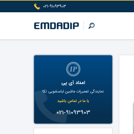
021-91093903
امداد آی پی
نمایندگی تعمیرات ماشین لباسشویی تکا
با ما در تماس باشید
021-91093903