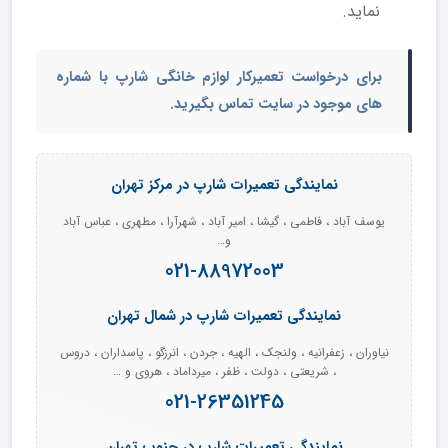
نماید.
برای درخواست تعمیرکار لوازم خانگی شارپ با شماره
های موجود در سایت تماس بگیرید.
نمایندگی تعمیرات شارپ در مرکز تهران
یوسف آباد ، فاطمی ، گیشا ، امیر آباد ، شهرآرا ، مطهری ، عباس آباد
و…
021-88972003
نمایندگی تعمیرات شارپ در شمال تهران
نیاوران ، زعفرانیه ، ولنجک ، الهیه ، جردن ، انرزگو ، پاسداران ، دروس
، شریعتی ، دولت ، ظفر ، میرداماد ، هروی و …
021-26351245
نمایندگی تعمیرات شارپ در جنوب تهران