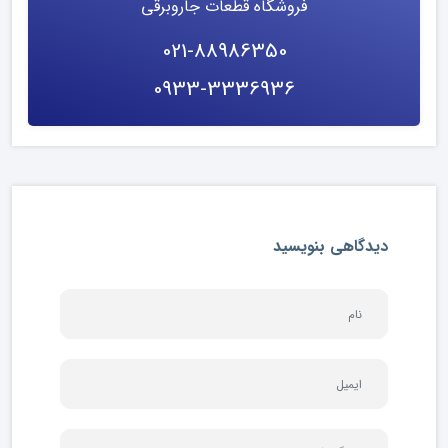
فروشگاه قطعات جاروبرقی
021-88986350
0933-3336936
دیدگاهی بنویسید