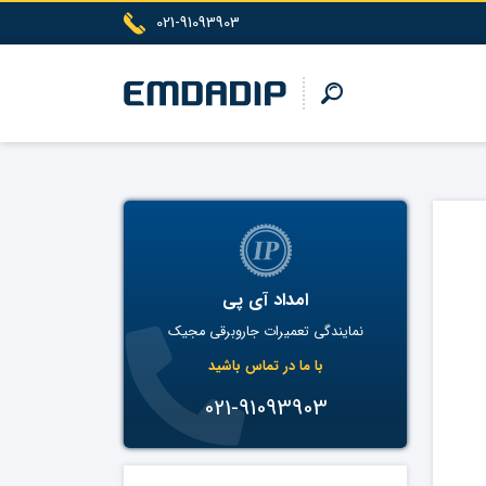
021-91093903
امداد آی پی
نمایندگی تعمیرات جاروبرقی مجیک
با ما در تماس باشید
021-91093903