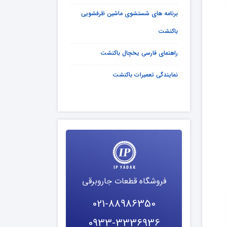
برنامه های شستشوی ماشین ظرفشویی
باکنشت
راهنمای فارسی یخچال باکنشت
نمایندگی تعمیرات باکنشت
فروشگاه قطعات جاروبرقی
021-88986350
0933-3336936