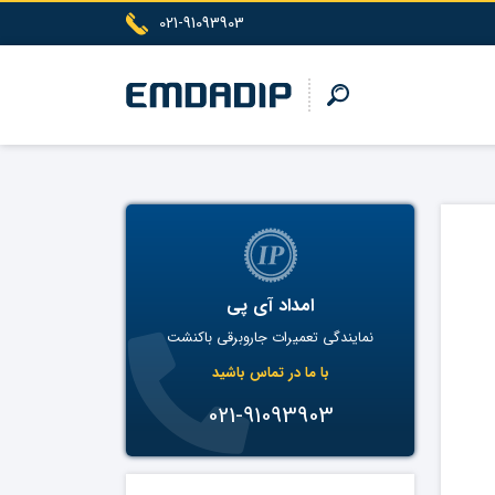
021-91093903
امداد آی پی
نمایندگی تعمیرات جاروبرقی باکنشت
با ما در تماس باشید
021-91093903