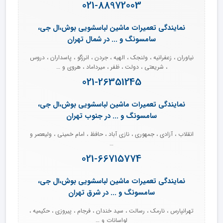
021-88972003
نمایندگی تعمیرات ماشین لباسشویی بوش،ال جی،
سامسونگ و ... در شمال تهران
نیاوران ، زعفرانیه ، ولنجک ، الهیه ، جردن ، انرزگو ، پاسداران ، دروس
، شریعتی ، دولت ، ظفر ، میرداماد ، هروی و …
021-26351245
نمایندگی تعمیرات ماشین لباسشویی بوش،ال جی،
سامسونگ و ... در جنوب تهران
انقلاب ، آزادی ، جمهوری ، نازی آباد ، حافظ ، امام خمینی ، ولیعصر و
…
021-66715774
نمایندگی تعمیرات ماشین لباسشویی بوش،ال جی،
سامسونگ و ... در شرق تهران
تهرانپارس ، نارمک ، رسالت ، سید خندان ، فرجام ، پیروزی ، حکیمیه ،
لواسانات و …