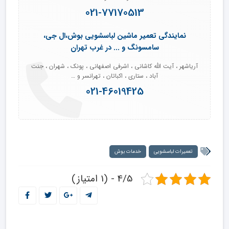
021-77170513
نمایندگی تعمیر ماشین لباسشویی بوش،ال جی،
سامسونگ و ... در غرب تهران
آریاشهر ، آیت الله کاشانی ، اشرفی اصفهانی ، پونک ، شهران ، جنت
آباد ، ستاری ، اکباتان ، تهرانسر و …
021-46019425
تعمیرات لباسشویی
خدمات بوش
4/5 - (1 امتیاز)