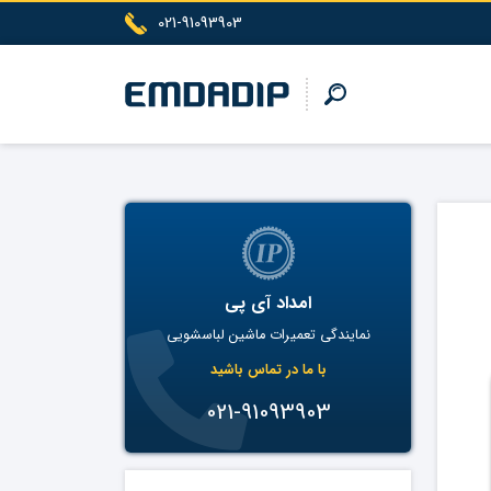
021-91093903
امداد آی پی
نمایندگی تعمیرات ماشین لباسشویی
با ما در تماس باشید
021-91093903