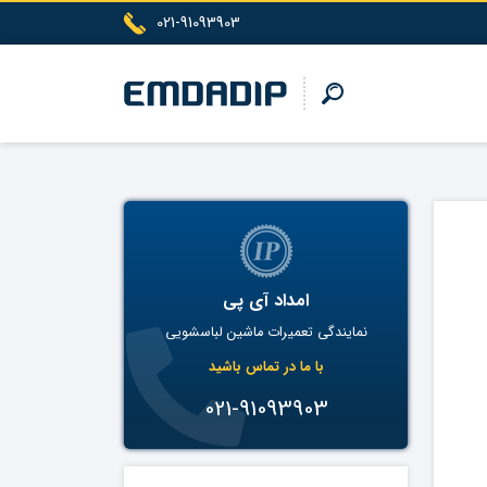
021-91093903
امداد آی پی
نمایندگی تعمیرات ماشین لباسشویی
با ما در تماس باشید
021-91093903