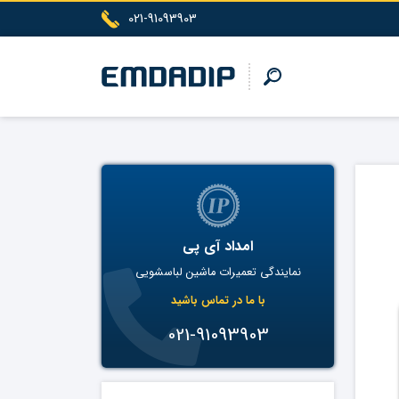
021-91093903
امداد آی پی
نمایندگی تعمیرات ماشین لباسشویی
با ما در تماس باشید
021-91093903