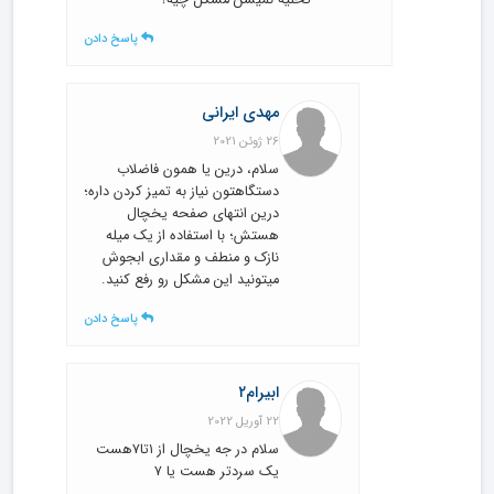
تخلیه نمیشن مشکل چیه؟
پاسخ دادن
مهدی ایرانی
26 ژوئن 2021
سلام، درین یا همون فاضلاب
دستگاهتون نیاز به تمیز کردن داره؛
درین انتهای صفحه یخچال
هستش؛ با استفاده از یک میله
نازک و منطف و مقداری ابجوش
میتونید این مشکل رو رفع کنید.
پاسخ دادن
ابیرام۲
22 آوریل 2022
سلام در جه یخچال از ۱تا۷هست
یک سردتر هست یا ۷