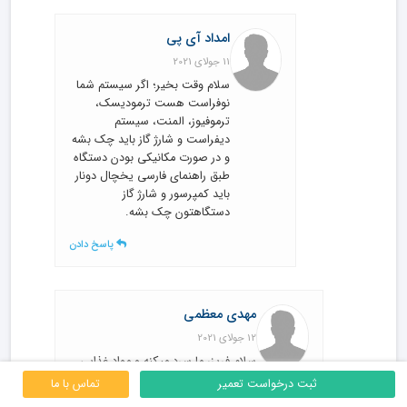
امداد آی پی
11 جولای 2021
سلام وقت بخیر؛ اگر سیستم شما
نوفراست هست ترمودیسک،
ترموفیوز، المنت، سیستم
دیفراست و شارژ گاز باید چک بشه
و در صورت مکانیکی بودن دستگاه
طبق راهنمای فارسی یخچال دونار
باید کمپرسور و شارژ گاز
دستگاهتون چک بشه.
پاسخ دادن
مهدی معظمی
12 جولای 2021
سلام فریزر ما سرد میکنه و مواد غذایی
هم منجمد میشن ولی خاموش
ثبت درخواست تعمیر
تماس با ما
نمیشه.یکسره شده