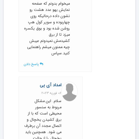
میخوام بدونم که صفحه
نمایش یهو عدد هشت رو
نشون داده درحالیکه روی
چهاربوده و سوپر کول هپ
روشن شده بود و بوق یکسره
میزد تا از برق
کشیدمش.نمیدونم عیبش
چیه.ممنون میشم راهنمایی
کنید.سپاس
پاسخ دادن
امداد آی پی
06 فوریه 2023
سلام. این مشکل
مربوط به سنسور
محیطی است که با از
برق کشیدن یخچال و
اتصال مجدد آن برطرف
می شود. همچنین باید
یخچال را از حالت