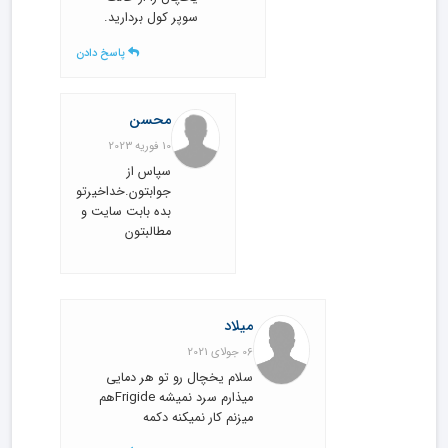
سوپر کول بردارید.
پاسخ دادن
محسن
10 فوریه 2023
سپاس از
جوابتون.خداخیرتون
بده بابت سایت و
مطالبتون
میلاد
06 جولای 2021
سلام یخچال رو تو هر دمایی
میذارم سرد نمیشه Frigideهم
میزنم کار نمیکنه دکمه