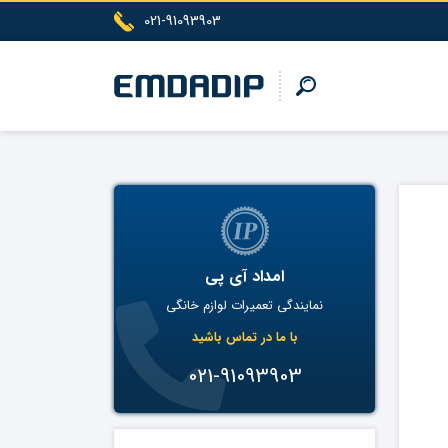
021-91093903
امداد آی پی
نمایندگی تعمیرات لوازم خانگی
با ما در تماس باشید
021-91093903