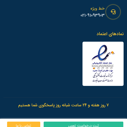
خط ویژه
021-91093903
نمادهای اعتماد
7 روز هفته و 24 ساعت شبانه روز پاسخگوی شما هستیم
ثبت درخواست تعمیر
تماس با ما
© 1398 - تمامی حقوق این وب سایت متعلق به
امداد آی پی
می باشد.