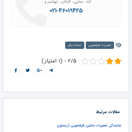
آباد ، ستاری ، اکباتان ، تهرانسر و …
021-46019425
تعمیرات ظرفشویی
خدمات بکو
2/5 - (1 امتیاز)
مقالات مرتبط
نمایندگی تعمیرات ماشین ظرفشویی آریستون