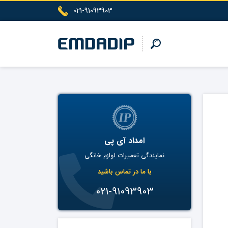
021-91093903
امداد آی پی
نمایندگی تعمیرات لوازم خانگی
با ما در تماس باشید
021-91093903