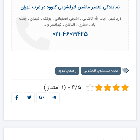
نمایندگی تعمیر ماشین ظرفشویی کنوود در غرب تهران
آریاشهر ، آیت الله کاشانی ، اشرفی اصفهانی ، پونک ، شهران ، جنت
آباد ، ستاری ، اکباتان ، تهرانسر و …
021-46019425
برنامه شستشوی ظرفشویی
راهنمای کنوود
4/5 - (1 امتیاز)