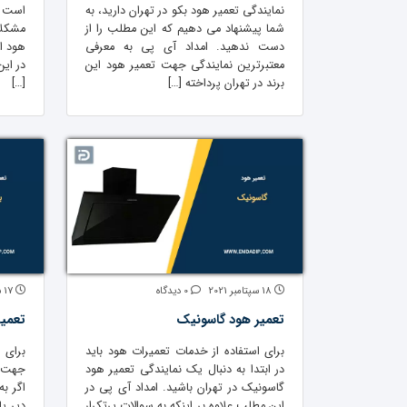
نمایندگی تعمیر هود بکو در تهران دارید، به
است ک
شما پیشنهاد می دهیم که این مطلب را از
مشکلا
دست ندهید. امداد آی پی به معرفی
هود ای
معتبرترین نمایندگی جهت تعمیر هود این
در ای
برند در تهران پرداخته […]
[…]
18 سپتامبر 2021
0 دیدگاه
17 سپتامبر 2021
تعمیر هود گاسونیک
تعمی
برای استفاده از خدمات تعمیرات هود باید
برای ا
در ابتدا به دنبال یک نمایندگی تعمیر هود
جهت ح
گاسونیک در تهران باشید. امداد آی پی در
اگر ب
این مطلب علاوه بر اینکه به سوالات پرتکرار
دیر ی