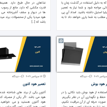
ه به دلیل استفاده در گذشت زمان با
غذاهای در حال طبخ دارد. همینطو
تی مواجه شود و شما نیاز به تعمیر
قدرت مکشی که دارد، مانع از رسوب 
لیا استیل داشته باشید. امداد آی پی
ها در دیوار و سقف آشپزخانه می 
ن مطلب به شما یاری خواهد داد تا به
هود میدیا یکی از محصولات برند میدی
باشد که […]
0 دیدگاه
16 سپتامبر 2021
0 دیدگاه
ر هود بوش
تعمیر هود آلتون
ستفاده از هود بوش باید نکاتی را در
آلتون یکی از برند های شناخته شده 
فظ و نگهداری آن در نظر بگیریم.
هود می باشد. اگر یکی از مصرف کنن
ه صورت حرفه ای از آن مراقبت نکنیم،
هود آلتون هستید و می خواهید 
ا زود نیاز به خدمات تعمیر هود بوش
تعمیر هود آلتون، تعمیرگاه مناسبی را