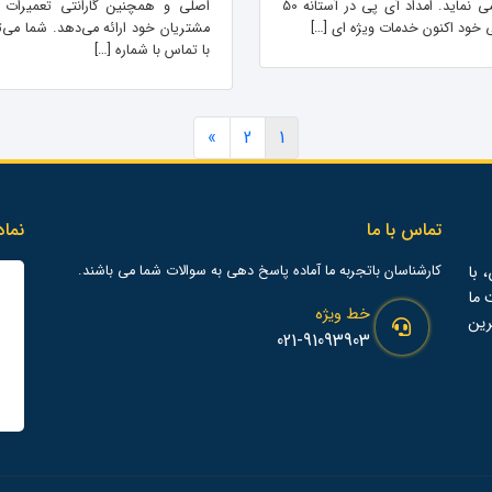
برند می نماید. امداد آی پی در آستانه 50
اصلی و همچنین گارانتی تعمیرات ر
 خود اکنون خدمات ویژه ای […]
مشتریان خود ارائه می‌دهد. شما می‌تو
با تماس با شماره […]
»
2
1
تماس با ما
نماد
 با
کارشناسان باتجربه ما آماده پاسخ دهی به سوالات شما می باشند.
ت ما
خط ویژه
رین
021-91093903