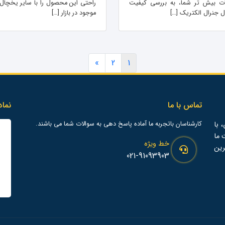
ات بیش تر شما، به بررسی کیفیت
راحتی این محصول را با سایر یخچال
 جنرال الکتریک […]
موجود در بازار […]
»
2
1
تماس با ما
نماد
 با
کارشناسان باتجربه ما آماده پاسخ دهی به سوالات شما می باشند.
ت ما
خط ویژه
رین
021-91093903