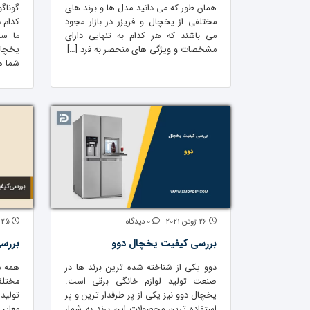
همان طور که می دانید مدل ها و برند های
گوناگ
مختلفی از یخچال و فریزر در بازار مجود
کدام د
می باشند که هر کدام به تنهایی دارای
ما سا
مشخصات و ویژگی های منحصر به فرد […]
یخچال
شما ه
26 ژوئن 2021
0 دیدگاه
25 ژوئن 2021
بررسی کیفیت یخچال دوو
بررس
دوو یکی از شناخته شده ترین برند ها در
همه م
صنعت تولید لوازم خانگی برقی است.
مختلف
یخچال دوو نیز یکی از پر طرفدار ترین و پر
تولید
استفاده ترین محصولات این برند به شمار
معایب