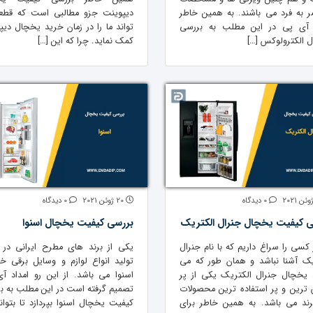
 به فرد می باشند. به همین خاطر
دیپوینت جزو مطالبی است که قطع
 آی پی در این مطلب به بررسی
تواند ما را در زمان خرید یخچال دیپ
 الکترولوکس […]
کمک نماید. چرا که این […]
0 دیدگاه
20 ژوئن 2021
0 دیدگاه
ی کیفیت یخچال جنرال الکتریک
بررسی کیفیت یخچال اسنوا
 کسی را سراغ داریم که با نام جنرال
یکی از برند های مطرح ایرانی در ز
یک آشنا نباشد و همان طور که می
تولید انواع لوازم و وسایل برقی خا
، یخچال جنرال الکتریک یکی از پر
اسنوا می باشد. از این رو امداد آ
ترین و پر استفاده ترین محصولات
تصمیم گرفته است در این مطلب به ب
رند می باشد. به همین خاطر برای
کیفیت یخچال اسنوا بپردازد تا بتوانی