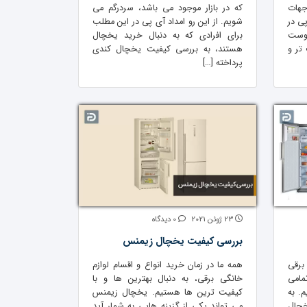
جهات
که در بازار موجود می باشد، سردرگم می
ی در
شویم. از این رو امداد آی پی در این مطلب
 وست
برای افرادی که به دنبال خرید یخچال
تر و
هستند، به بررسی کیفیت یخچال کندی
پرداخته […]
23 ژوئن 2021
0 دیدگاه
بررسی کیفیت یخچال زیمنس
برقی
همه ما در زمان خرید انواع و اقسام لوازم
مامی
خانگی برقی، به دنبال بهترین ها و با
. به
کیفیت ترین ها هستیم. یخچال زیمنس
چال
می تواند یکی از گزینه هایی به شمار آید