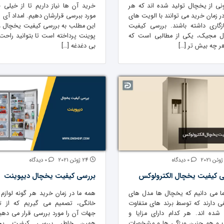
ونی از یخچال تولید شده اند که هر
خرید آن ها نیاز داریم تا از خیلی 
ر زمان خرید می توانند با الویت های
مورد ببرسی قرارشان دهیم. امداد آی پ
زگاری داشته باشند. بررسی کیفیت
این مطلب به بررسی کیفیت یخچال
 مجیک، یکی از مطالبی است که
پوینت پرداخته است تا بتوانید راحت 
ر چه بیش تر […]
بی دغدغه […]
0 دیدگاه
24 ژوئن 2021
0 دیدگاه
ی کیفیت یخچال الکترولوکس
بررسی کیفیت یخچال دیپوینت
ا می دانیم که یخچال ها مدل های
همه ما در زمان خرید هر گونه لوازم 
ی دارند که توسط برند های متفاوت
خانگی، تصمیم می گیریم که از ت
 شده اند. هر کدام دارای مزایا و
جهات آن را مورد بررسی قرار می دهیم
 و هم چنین ویژگی ها و مشخصات
همین خاطر بررسی کیفیت یخ