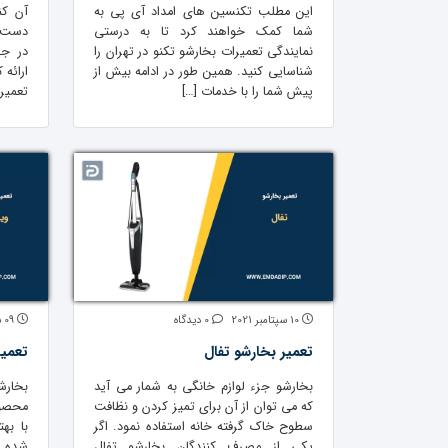
این مطلب تکنسین های امداد آی پی به
آن کن
شما کمک خواهند کرد تا به درستی
دست ن
نمایندگی تعمیرات بخارشو تکنو در تهران را
در جه
شناسایی کنید. همین طور در ادامه بیش از
ارائه
پیش شما را با خدمات […]
تعمیرا
10 سپتامبر 2021
0 دیدگاه
09 سپتامبر 2021
تعمیر بخارشو تفال
تعمیر
بخارشو جزء لوازم خانگی به شمار می آید
بخار
که می توان از آن برای تمیز کردن و نظافت
محصول
سطوح خاک گرفته خانه استفاده نمود. اگر
با به
یکی از مصرف کنندگان بخارشو تفال
شده 