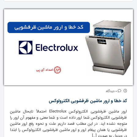
0 دیدگاه
کد خطا و ارور ماشین ظرفشویی الکترولوکس
ارور ماشین ظرفشویی الکترولوکس Electrolux احتمالاً تابحال ماشین
ظرفشویی الکترولوکس شما ارور داده است و شما معنی و مفهوم آن ارور را
متوجه نشده اید. در این مطلب قصد داریم علت و نحوه رفع ارور ماشین
ظرفشویی یا همان پیغام ارور و ارور ماشین ظرفشویی الکترولوکس را ابتدا
در جدول به صورت […]