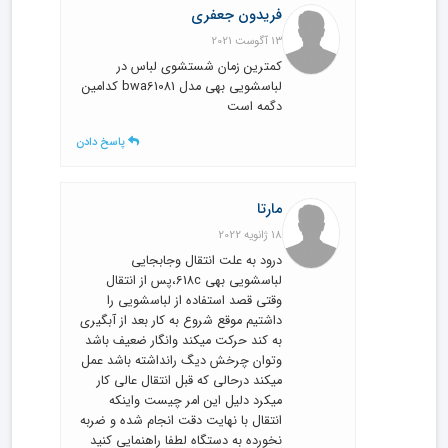
فریدون جعفری
13 آگوست 2021
کمترین زمان شستشوی لباس در
لباسشویی بهی مدل bwa61081 کدامین
دگمه است
پاسخ دادن
مارتا
18 ژانویه 2022
درود به علت انتقال وجابجایی
لباسشویی بهی 618c،پس از انتقال
وقتی قصد استفاده از لباسشویی را
داشتیم موقع شروع به کار بعد از آبگیری
به کند حرکت میکند وانگار ضعیف باشد
وتوان چرخش دیگ رانداشته باشد عمل
میکند درحالی که قبل انتقال عالی کار
میکرد دلیل این امر چیست واینکه
انتقال با نهایت دقت انجام شده و ضربه
نخورده به دستگاه لطفا راهنمایی کنید