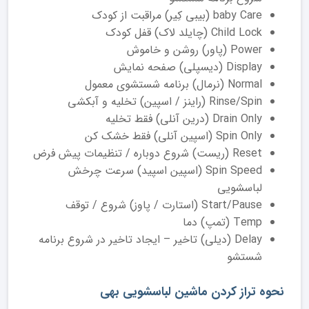
baby Care (بیبی کِیر) مراقبت از کودک
Child Lock (چایلد لاک) قفل کودک
Power (پاور) روشن و خاموش
Display (دیسپلی) صفحه نمایش
Normal (نرمال) برنامه شستشوی معمول
Rinse/Spin (راینز / اسپین) تخلیه و آبکشی
Drain Only (درین آنلی) فقط تخلیه
Spin Only (اسپین آنلی) فقط خشک کن
Reset (ریست) شروع دوباره / تنظیمات پیش فرض
Spin Speed (اسپین اسپید) سرعت چرخش
لباسشویی
Start/Pause (استارت / پاوز) شروع / توقف
Temp (تمپ) دما
Delay (دیلی) تاخیر – ایجاد تاخیر در شروع برنامه
شستشو
نحوه تراز کردن ماشین لباسشویی بهی