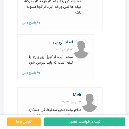
مخلوط کن بعد یکم کار دیگه کار نمیکنه
تیغه ها نمی‌چرخد ایراد از کجا میتونه
باشه
پاسخ دادن
امداد آی پی
13 نوامبر 2022
سلام. ایراد از کوبل زیر پارچ یا
تیغه است که باید بررسی شود.
پاسخ دادن
Meli
23 آوریل 2022
سلام وقت بخیر مخلوط کن چندکاره
دارم چراغاش روشن میشه اما کوبل
نمیچرخه علتش چیه؟!
ثبت درخواست تعمیر
تماس با ما